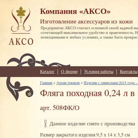
Компания «АКСО»
Изготовление аксессуаров из кожи
Предприятие АКСО считает основной своей задачей в
сочетающей максимальное удобство и практичность. 
помощниками в любых условиях, а также быть прекрас
Каталог
О фирме
Условия работы
Контакты
Главная
>
Архив товаров
>
Изделия с символами 2015 года —
Фляга походная 0,24 л в
арт. 508ФК/О
Данное изделие снято с производства
Размер закрытого изделия 9,5 х 14 х 3,5 см