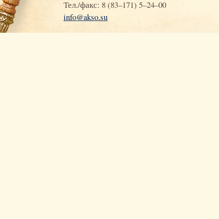
Тел./факс: 8 (83–171) 5–24–00
info@akso.su