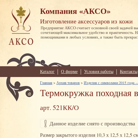
Компания «АКСО»
Изготовление аксессуаров из кожи
Предприятие АКСО считает основной своей задачей в
сочетающей максимальное удобство и практичность. 
помощниками в любых условиях, а также быть прекрас
Каталог
О фирме
Условия работы
Контакты
Главная
>
Архив товаров
>
Изделия с символами 2015 года —
Термокружка походная в
арт. 521КК/О
Данное изделие снято с производства
Размер закрытого изделия 10,3 х 12,5 х 12,5 с