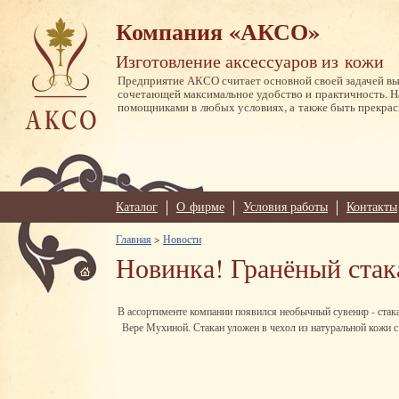
Компания «АКСО»
Изготовление аксессуаров из кожи
Предприятие АКСО считает основной своей задачей в
сочетающей максимальное удобство и практичность. 
помощниками в любых условиях, а также быть прекрас
Каталог
О фирме
Условия работы
Контакты
Главная
>
Новости
Новинка! Гранёный стака
В ассортименте компании появился необычный сувенир - стака
Вере Мухиной. Стакан уложен в чехол из натуральной кожи с 