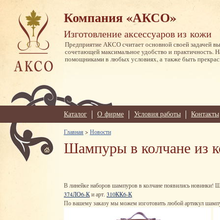
Компания «АКСО»
Изготовление аксессуаров из кожи
Предприятие АКСО считает основной своей задачей в
сочетающей максимальное удобство и практичность. 
помощниками в любых условиях, а также быть прекрас
Каталог
О фирме
Условия работы
Контакты
Главная
>
Новости
Шампуры в колчане из к
В линейке наборов шампуров в колчане появились новинки! Ш
374ЛО6-К
и арт.
310КК6-К
По вашему заказу мы можем изготовить любой артикул шампур