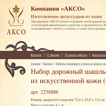
Компания «АКСО»
Изготовление аксессуаров из кожи
Предприятие АКСО считает основной своей задачей в
сочетающей максимальное удобство и практичность. 
помощниками в любых условиях, а также быть прекрас
Каталог
О фирме
Условия работы
Контакты
Главная
>
Каталог
>
Наборы дорожные в сумках из кожи и тк
Набор дорожный шашлыч
из искусственной кожи (
арт. 225ИИ6
Размер закрытого изделия 72,0 х 20,0 х 5,0 см
Масса изделия 4,1 кг