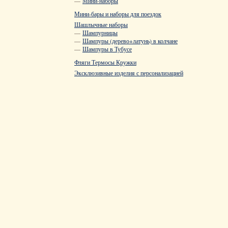
—
Мини-наборы
Мини-бары и наборы для поездок
Шашлычные наборы
—
Шампурницы
—
Шампуры (дерево+латунь) в колчане
—
Шампуры в Тубусе
Фляги Термосы Кружки
Эксклюзивные изделия с персонализацией