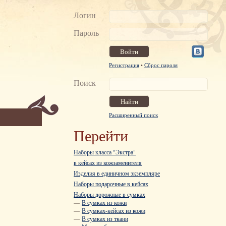
Логин
Пароль
Регистрация
•
Сброс пароля
Поиск
Расширенный поиск
Перейти
Наборы класса "Экстра"
в кейсах из кожзаменителя
Изделия в единичном экземпляре
Наборы подарочные в кейсах
Наборы дорожные в сумках
—
В сумках из кожи
—
В сумках-кейсах из кожи
—
В сумках из ткани