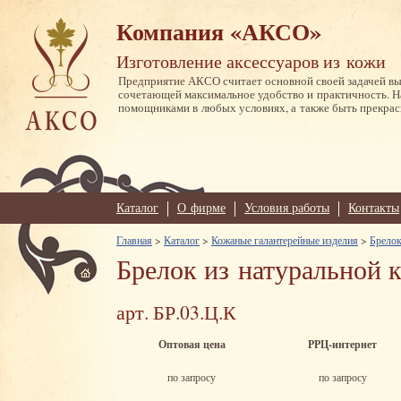
Компания «АКСО»
Изготовление аксессуаров из кожи
Предприятие АКСО считает основной своей задачей в
сочетающей максимальное удобство и практичность. 
помощниками в любых условиях, а также быть прекрас
Каталог
О фирме
Условия работы
Контакты
Главная
>
Каталог
>
Кожаные галантерейные изделия
>
Брелок
Брелок из натуральной 
арт. БР.03.Ц.К
Оптовая цена
РРЦ-интернет
по запросу
по запросу