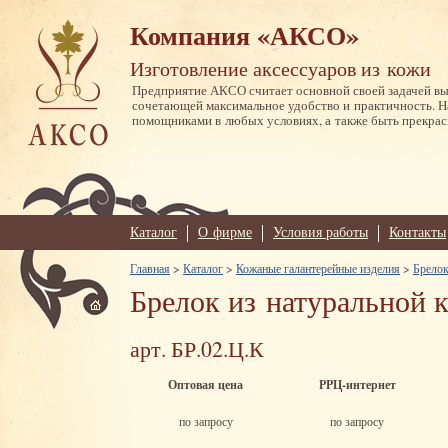
Компания «АКСО»
Изготовление аксессуаров из кожи
Предприятие АКСО считает основной своей задачей в
сочетающей максимальное удобство и практичность. 
помощниками в любых условиях, а также быть прекрас
Каталог
О фирме
Условия работы
Контакты
Главная
>
Каталог
>
Кожаные галантерейные изделия
>
Брелок
Брелок из натуральной 
арт. БР.02.Ц.К
Оптовая цена
РРЦ-интернет
по запросу
по запросу