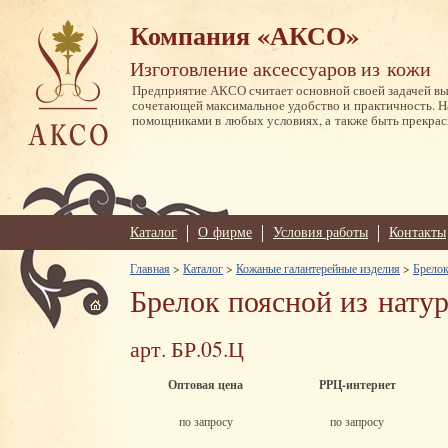
Компания «АКСО»
Изготовление аксессуаров из кожи
Предприятие АКСО считает основной своей задачей в
сочетающей максимальное удобство и практичность. 
помощниками в любых условиях, а также быть прекрас
Каталог
О фирме
Условия работы
Контакты
Главная
>
Каталог
>
Кожаные галантерейные изделия
>
Брелок
Брелок поясной из нату
арт. БР.05.Ц
Оптовая цена
РРЦ-интернет
по запросу
по запросу