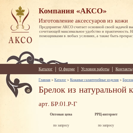
Компания «АКСО»
Изготовление аксессуаров из кожи
Предприятие АКСО считает основной своей задачей в
сочетающей максимальное удобство и практичность. 
помощниками в любых условиях, а также быть прекрас
Каталог
О фирме
Условия работы
Контакты
Главная
>
Каталог
>
Кожаные галантерейные изделия
>
Брелок
Брелок из натуральной 
арт. БР.01.Р-Г
Оптовая цена
РРЦ-интернет
по запросу
по запросу