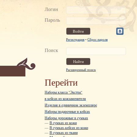
Логин
Пароль
Регистрация
•
Сброс пароля
Поиск
Расширенный поиск
Перейти
Наборы класса "Экстра"
в кейсах из кожзаменителя
Изделия в единичном экземпляре
Наборы подарочные в кейсах
Наборы дорожные в сумках
—
В сумках из кожи
—
В сумках-кейсах из кожи
—
В сумках из ткани