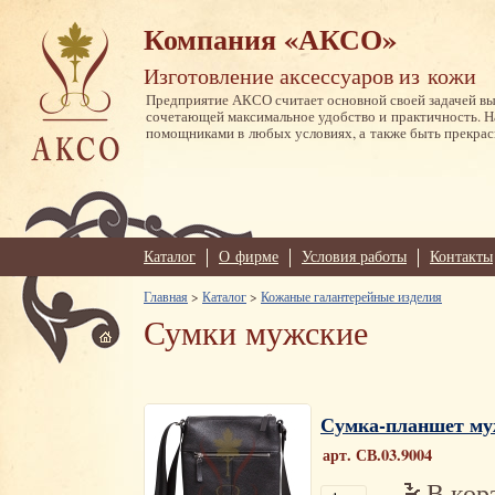
Компания «АКСО»
Изготовление аксессуаров из кожи
Предприятие АКСО считает основной своей задачей в
сочетающей максимальное удобство и практичность. 
помощниками в любых условиях, а также быть прекрас
Каталог
О фирме
Условия работы
Контакты
Главная
>
Каталог
>
Кожаные галантерейные изделия
Сумки мужские
Сумка-планшет му
арт. СВ.03.9004
В кор