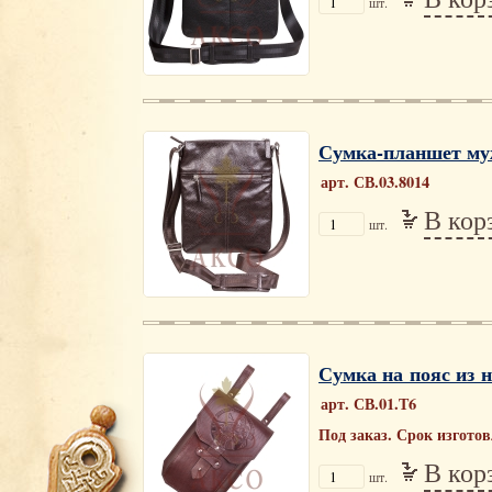
шт.
Сумка-планшет му
арт. СВ.03.8014
В кор
шт.
Сумка на пояс из 
арт. СВ.01.Т6
Под заказ. Срок изгото
В кор
шт.