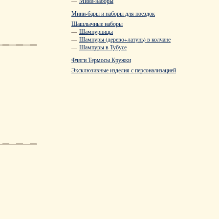
—
Мини-наборы
Мини-бары и наборы для поездок
Шашлычные наборы
—
Шампурницы
—
Шампуры (дерево+латунь) в колчане
—
Шампуры в Тубусе
Фляги Термосы Кружки
Эксклюзивные изделия с персонализацией