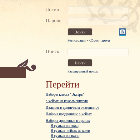
Логин
Пароль
Регистрация
•
Сброс пароля
Поиск
Расширенный поиск
Перейти
Наборы класса "Экстра"
в кейсах из кожзаменителя
Изделия в единичном экземпляре
Наборы подарочные в кейсах
Наборы дорожные в сумках
—
В сумках из кожи
—
В сумках-кейсах из кожи
—
В сумках из ткани