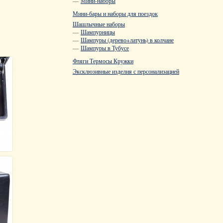
—
Мини-наборы
Мини-бары и наборы для поездок
Шашлычные наборы
—
Шампурницы
—
Шампуры (дерево+латунь) в колчане
—
Шампуры в Тубусе
Фляги Термосы Кружки
Эксклюзивные изделия с персонализацией