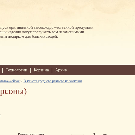
ыпуск оригинальной высокохудожественной продукции
Наши изделия могут послужить вам незаменимыми
ным подарком для близких людей.
Технологии
Корзина
Архив
матах-кейсах
>
В кейсах среднего размера из экокожи
ерсоны)
м
Розничная цена