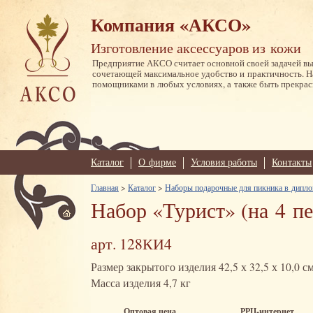
Компания «АКСО»
Изготовление аксессуаров из кожи
Предприятие АКСО считает основной своей задачей в
сочетающей максимальное удобство и практичность. 
помощниками в любых условиях, а также быть прекрас
Каталог
О фирме
Условия работы
Контакты
Главная
>
Каталог
>
Наборы подарочные для пикника в дипло
Набор «Турист» (на 4 п
арт. 128КИ4
Размер закрытого изделия 42,5 х 32,5 х 10,0 с
Масса изделия 4,7 кг
Оптовая цена
РРЦ-интернет