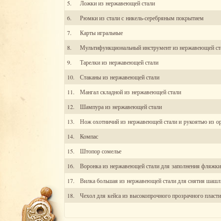
5.
Ложки из нержавеющей стали
6.
Рюмки из стали с никель-серебряным покрытием
7.
Карты игральные
8.
Мультифункциональный инструмент из нержавеющей ст
9.
Тарелки из нержавеющей стали
10.
Стаканы из нержавеющей стали
11.
Мангал складной из нержавеющей стали
12.
Шампура из нержавеющей стали
13.
Нож охотничий из нержавеющей стали и рукоятью из ор
14.
Компас
15.
Штопор сомелье
16.
Воронка из нержавеющей стали для заполнения фляжки
17.
Вилка большая из нержавеющей стали для снятия шашл
18.
Чехол для кейса из высокопрочного прозрачного пласти