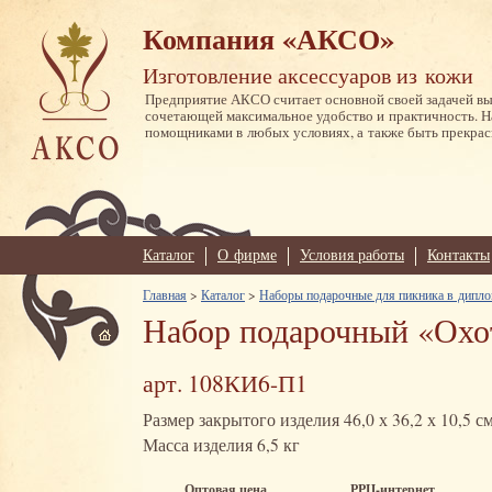
Компания «АКСО»
Изготовление аксессуаров из кожи
Предприятие АКСО считает основной своей задачей в
сочетающей максимальное удобство и практичность. 
помощниками в любых условиях, а также быть прекрас
Каталог
О фирме
Условия работы
Контакты
Главная
>
Каталог
>
Наборы подарочные для пикника в дипло
Набор подарочный «Охот
арт. 108КИ6-П1
Размер закрытого изделия 46,0 х 36,2 х 10,5 с
Масса изделия 6,5 кг
Оптовая цена
РРЦ-интернет