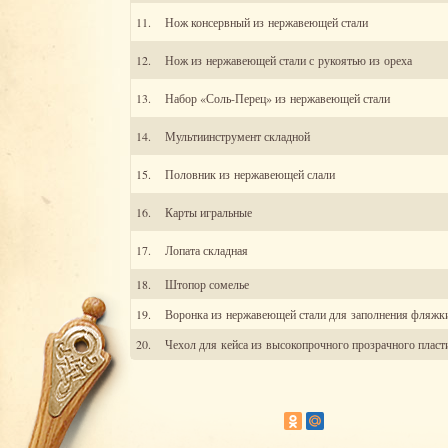
11.
Нож консервный из нержавеющей стали
12.
Нож из нержавеющей стали с рукоятью из ореха
13.
Набор «Соль-Перец» из нержавеющей стали
14.
Мультиинструмент складной
15.
Половник из нержавеющей слали
16.
Карты игральные
17.
Лопата складная
18.
Штопор сомелье
19.
Воронка из нержавеющей стали для заполнения фляжк
20.
Чехол для кейса из высокопрочного прозрачного пласт