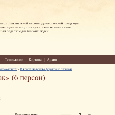
ыпуск оригинальной высокохудожественной продукции
Наши изделия могут послужить вам незаменимыми
ным подарком для близких людей.
Технологии
Корзина
Архив
матах-кейсах
>
В кейсах широкого формата из экокожи
к» (6 персон)
м
Розничная цена