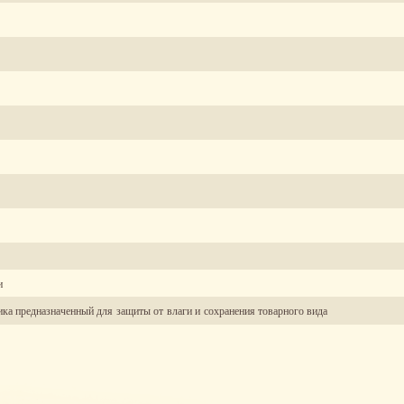
и
ика предназначенный для защиты от влаги и сохранения товарного вида