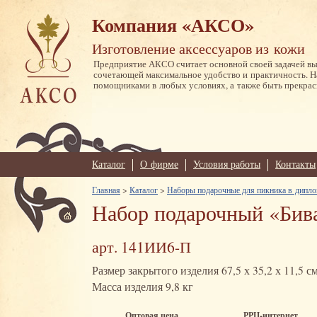
Компания «АКСО»
Изготовление аксессуаров из кожи
Предприятие АКСО считает основной своей задачей в
сочетающей максимальное удобство и практичность. 
помощниками в любых условиях, а также быть прекрас
Каталог
О фирме
Условия работы
Контакты
Главная
>
Каталог
>
Наборы подарочные для пикника в дипло
Набор подарочный «Бива
арт. 141ИИ6-П
Размер закрытого изделия 67,5 х 35,2 х 11,5 с
Масса изделия 9,8 кг
Оптовая цена
РРЦ-интернет