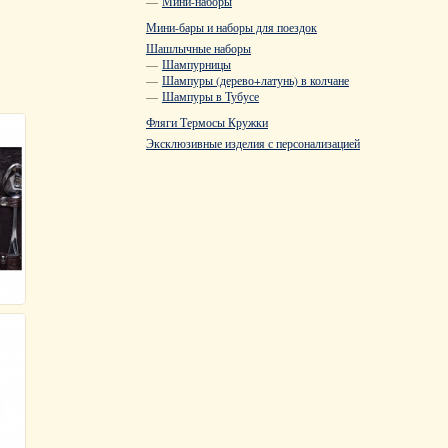
—
Мини-наборы
Мини-бары и наборы для поездок
Шашлычные наборы
—
Шампурницы
—
Шампуры (дерево+латунь) в колчане
—
Шампуры в Тубусе
Фляги Термосы Кружки
Эксклюзивные изделия с персонализацией