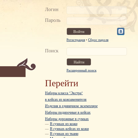
Логин
Пароль
Регистрация
•
Сброс пароля
Поиск
Расширенный поиск
Перейти
Наборы класса "Экстра"
в кейсах из кожзаменителя
Изделия в единичном экземпляре
Наборы подарочные в кейсах
Наборы дорожные в сумках
—
В сумках из кожи
—
В сумках-кейсах из кожи
—
В сумках из ткани