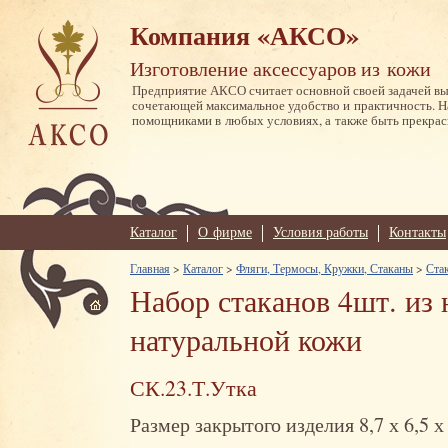
Компания «АКСО»
Изготовление аксессуаров из кожи
Предприятие АКСО считает основной своей задачей в
сочетающей максимальное удобство и практичность. 
помощниками в любых условиях, а также быть прекрас
Каталог
О фирме
Условия работы
Контакты
Главная
>
Каталог
>
Фляги, Термосы, Кружки, Стаканы
>
Стак
Набор стаканов 4шт. из 
натуральной кожи
СК.23.Т.Утка
Размер закрытого изделия 8,7 х 6,5 х