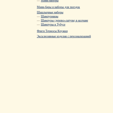
—
Мини-наборы
Мини-бары и наборы для поездок
Шашлычные наборы
—
Шампурницы
—
Шампуры (дерево+латунь) в колчане
—
Шампуры в Тубусе
Фляги Термосы Кружки
Эксклюзивные изделия с персонализацией