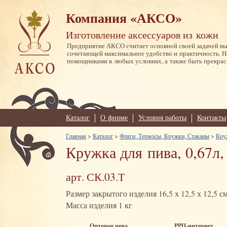
Компания «АКСО»
Изготовление аксессуаров из кожи
Предприятие АКСО считает основной своей задачей в
сочетающей максимальное удобство и практичность. 
помощниками в любых условиях, а также быть прекрас
Каталог
О фирме
Условия работы
Контакты
Главная
>
Каталог
>
Фляги, Термосы, Кружки, Стаканы
>
Кру
Кружка для пива, 0,67л,
арт. СК.03.Т
Размер закрытого изделия 16,5 х 12,5 х 12,5 с
Масса изделия 1 кг
Оптовая цена
РРЦ-интернет