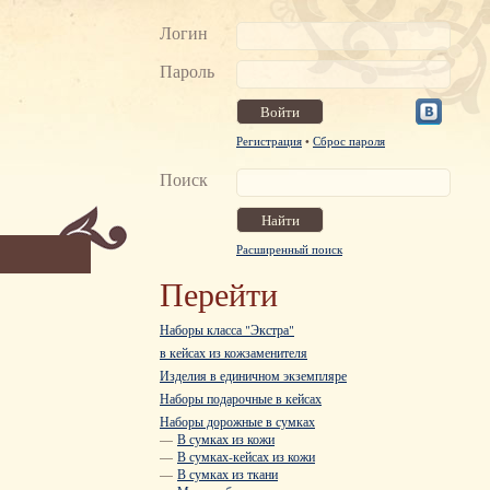
Логин
Пароль
Регистрация
•
Сброс пароля
Поиск
Расширенный поиск
Перейти
Наборы класса "Экстра"
в кейсах из кожзаменителя
Изделия в единичном экземпляре
Наборы подарочные в кейсах
Наборы дорожные в сумках
—
В сумках из кожи
—
В сумках-кейсах из кожи
—
В сумках из ткани