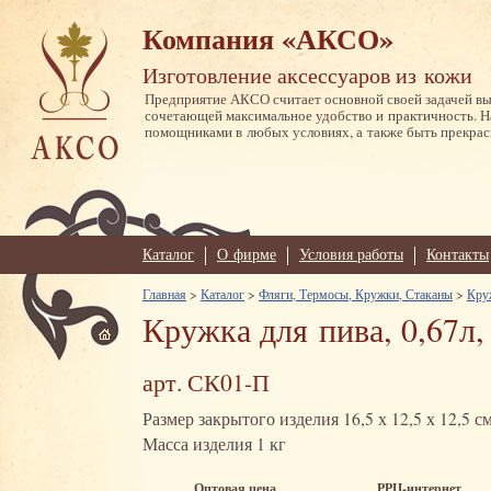
Компания «АКСО»
Изготовление аксессуаров из кожи
Предприятие АКСО считает основной своей задачей в
сочетающей максимальное удобство и практичность. 
помощниками в любых условиях, а также быть прекрас
Каталог
О фирме
Условия работы
Контакты
Главная
>
Каталог
>
Фляги, Термосы, Кружки, Стаканы
>
Кру
Кружка для пива, 0,67л,
арт. СК01-П
Размер закрытого изделия 16,5 х 12,5 х 12,5 с
Масса изделия 1 кг
Оптовая цена
РРЦ-интернет