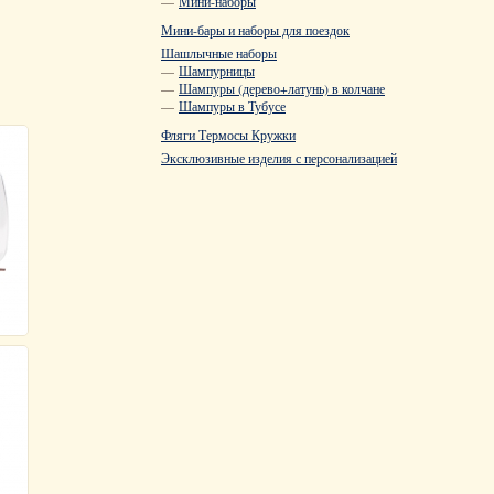
—
Мини-наборы
Мини-бары и наборы для поездок
Шашлычные наборы
—
Шампурницы
—
Шампуры (дерево+латунь) в колчане
—
Шампуры в Тубусе
Фляги Термосы Кружки
Эксклюзивные изделия с персонализацией