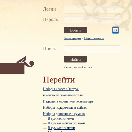
Логин
Пароль
Регистрация
•
Сброс пароля
Поиск
Расширенный поиск
Перейти
Наборы класса "Экстра"
в кейсах из кожзаменителя
Изделия в единичном экземпляре
Наборы подарочные в кейсах
Наборы дорожные в сумках
—
В сумках из кожи
—
В сумках-кейсах из кожи
—
В сумках из ткани