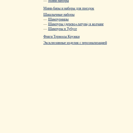
—
Мини-наборы
Мини-бары и наборы для поездок
Шашлычные наборы
—
Шампурницы
—
Шампуры (дерево+латунь) в колчане
—
Шампуры в Тубусе
Фляги Термосы Кружки
Эксклюзивные изделия с персонализацией