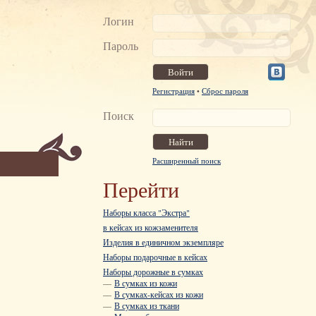
Логин
Пароль
Регистрация
•
Сброс пароля
Поиск
Расширенный поиск
Перейти
Наборы класса "Экстра"
в кейсах из кожзаменителя
Изделия в единичном экземпляре
Наборы подарочные в кейсах
Наборы дорожные в сумках
—
В сумках из кожи
—
В сумках-кейсах из кожи
—
В сумках из ткани