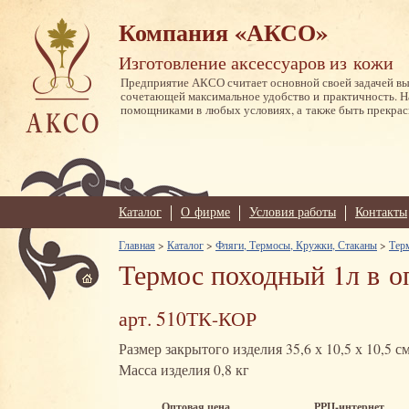
Компания «АКСО»
Изготовление аксессуаров из кожи
Предприятие АКСО считает основной своей задачей в
сочетающей максимальное удобство и практичность. 
помощниками в любых условиях, а также быть прекрас
Каталог
О фирме
Условия работы
Контакты
Главная
>
Каталог
>
Фляги, Термосы, Кружки, Стаканы
>
Тер
Термос походный 1л в о
арт. 510ТК-КОР
Размер закрытого изделия 35,6 х 10,5 х 10,5 с
Масса изделия 0,8 кг
Оптовая цена
РРЦ-интернет