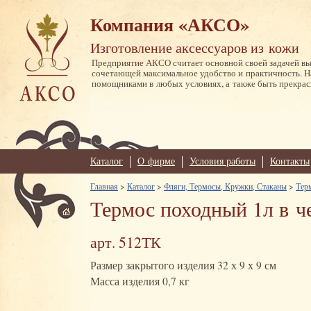
Компания «АКСО»
Изготовление аксессуаров из кожи
Предприятие АКСО считает основной своей задачей в
сочетающей максимальное удобство и практичность. 
помощниками в любых условиях, а также быть прекрас
Каталог
О фирме
Условия работы
Контакты
Главная
>
Каталог
>
Фляги, Термосы, Кружки, Стаканы
>
Тер
Термос походный 1л в ч
арт. 512ТК
Размер закрытого изделия 32 х 9 х 9 см
Масса изделия 0,7 кг