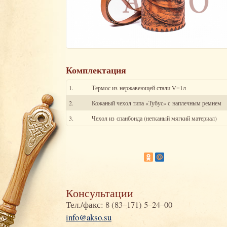
Комплектация
1.
Термос из нержавеющей стали V=1л
2.
Кожаный чехол типа «Тубус» с наплечным ремнем
3.
Чехол из спанбонда (нетканый мягкий материал)
Консультации
Тел./факс: 8 (83–171) 5–24–00
info@akso.su