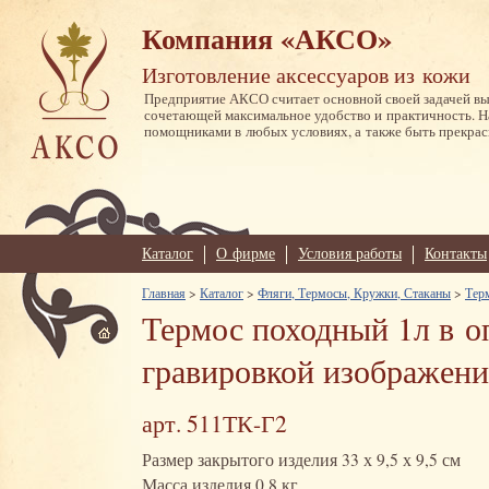
Компания «АКСО»
Изготовление аксессуаров из кожи
Предприятие АКСО считает основной своей задачей в
сочетающей максимальное удобство и практичность. 
помощниками в любых условиях, а также быть прекрас
Каталог
О фирме
Условия работы
Контакты
Главная
>
Каталог
>
Фляги, Термосы, Кружки, Стаканы
>
Тер
Термос походный 1л в о
гравировкой изображени
арт. 511ТК-Г2
Размер закрытого изделия 33 х 9,5 х 9,5 см
Масса изделия 0,8 кг