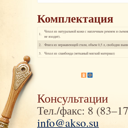
Комплектация
Чехол из натуральной кожи с наплечным ремнем и съемн
1.
не входит).
2.
Фляга из нержавеющей стали, объем 0,5 л, свободно выни
3.
Чехол из спанбонда (нетканый мягкий материал)
Консультации
Тел./факс: 8 (83–1
info@akso.su