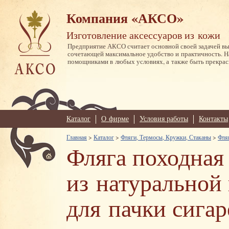
Компания «АКСО»
Изготовление аксессуаров из кожи
Предприятие АКСО считает основной своей задачей в
сочетающей максимальное удобство и практичность. 
помощниками в любых условиях, а также быть прекрас
Каталог
О фирме
Условия работы
Контакты
Главная
>
Каталог
>
Фляги, Термосы, Кружки, Стаканы
>
Фляг
Фляга походная 
из натуральной
для пачки сигар