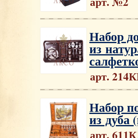
арт. №2
Набор д
из нату
салфетко
арт. 214
Набор п
из дуба 
арт. 611