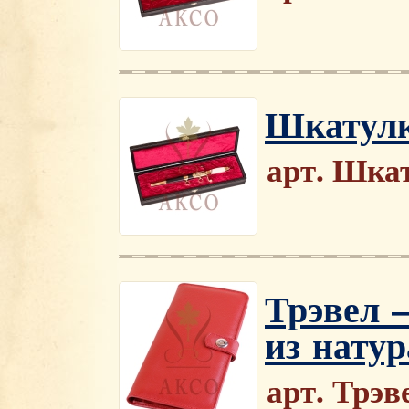
Шкатулк
арт. Шка
Трэвел 
из натур
арт. Трэ