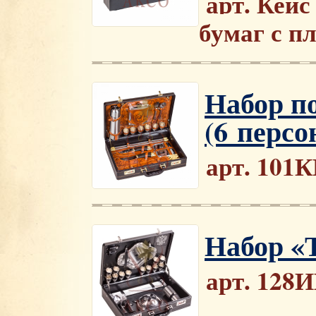
арт. Кейс
бумаг с п
Набор п
(6 персон
арт. 101
Набор «Т
арт. 128