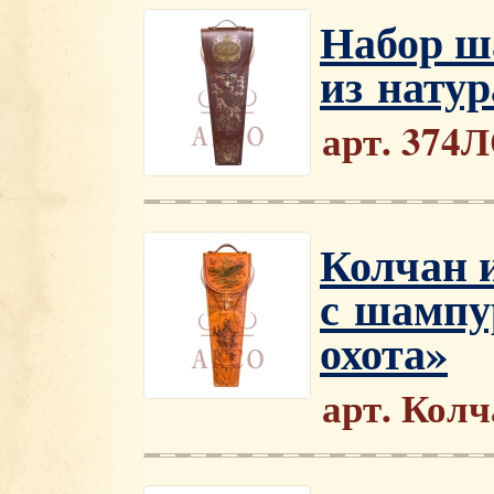
Набор ш
из нату
арт. 374
Колчан 
с шампу
охота»
арт. Кол