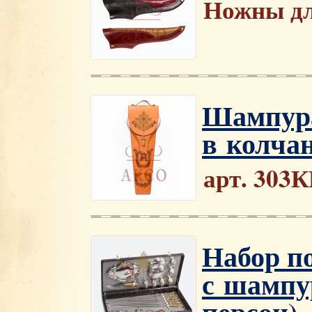
Ножны дл
Шампура
в колча
арт. 303
Набор п
с шампу
персон)