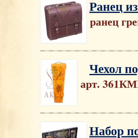
Ранец и
ранец гр
Чехол п
арт. 361К
Набор п