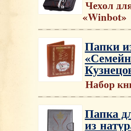
Чехол дл
«Winbot»
Папки и
«Семейн
Кузнецо
Набор кн
Папка д
из нату