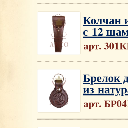
Колчан 
с 12 ша
арт. 301
Брелок 
из нату
арт. БР0