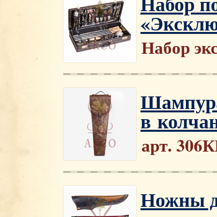
Набор п
«Эксклю
Набор эк
Шампура
в колча
арт. 306
Ножны д