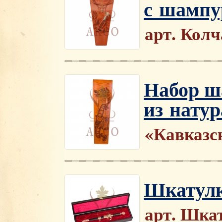
с шампу
арт. Кол
Набор ш
из нату
«Кавказс
Шкатулк
арт. Шка