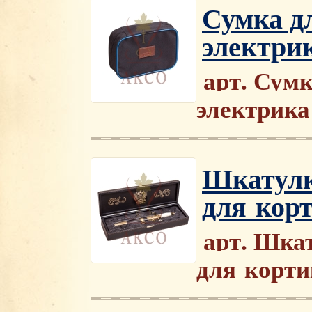
Сумка д
электри
арт. Сум
электрика
Шкатулк
для кор
арт. Шка
для корти