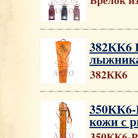
382КК6 
лыжника
382КК6
350КК6-
кожи с 
350КК6-Р