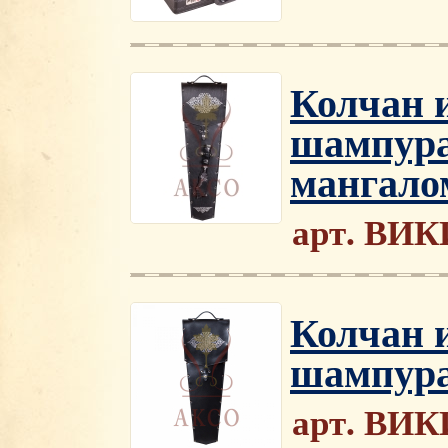
Колчан и
шампура
мангало
арт. ВИ
Колчан и
шампур
арт. ВИК