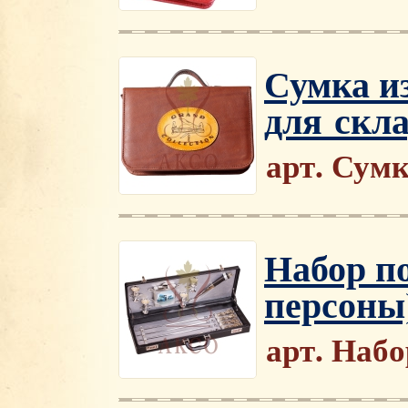
Сумка и
для скл
арт. Сум
Набор по
персоны
арт. Наб