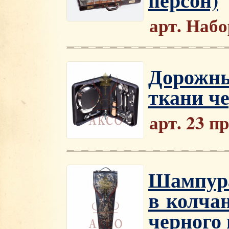
арт. Набо
Дорожны
ткани че
арт. 23 п
Шампура
в колча
черного 