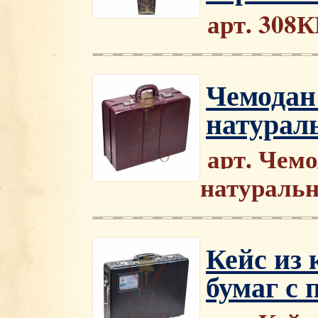
арт. 308
Чемодан 
натурал
арт. Чемо
натураль
Кейс из
бумаг с