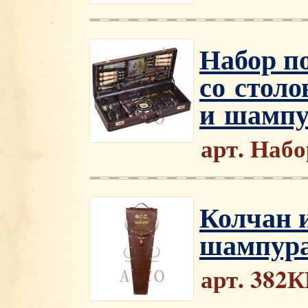
Набор п
со стол
и шампу
арт. Набо
Колчан и
шампура
арт. 382