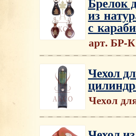
Брелок 
из нату
с караб
арт. БР-К
Чехол д
цилиндр
Чехол дл
Чехол и