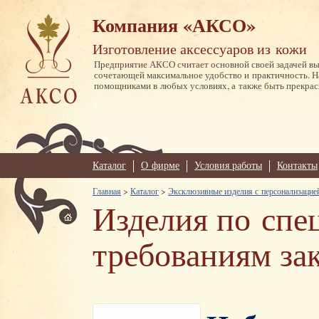
Компания «АКСО»
Изготовление аксессуаров из кожи
Предприятие АКСО считает основной своей задачей в
сочетающей максимальное удобство и практичность. 
помощниками в любых условиях, а также быть прекрас
Каталог
О фирме
Условия работы
Контакты
Главная
>
Каталог
>
Эксклюзивные изделия с персонализацие
Изделия по сп
требованиям за