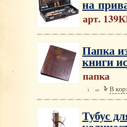
на прива
арт. 139
Папка и
книги и
папка
В кор
шт.
Тубус д
количес