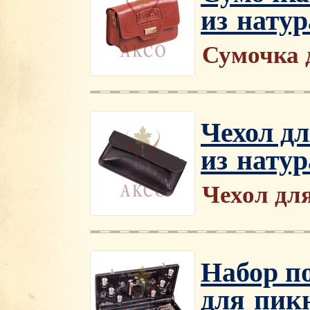
из нату
Сумочка 
Чехол д
из нату
Чехол дл
Набор п
для пик