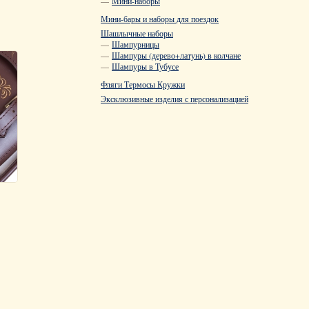
—
Мини-наборы
Мини-бары и наборы для поездок
Шашлычные наборы
—
Шампурницы
—
Шампуры (дерево+латунь) в колчане
—
Шампуры в Тубусе
Фляги Термосы Кружки
Эксклюзивные изделия с персонализацией