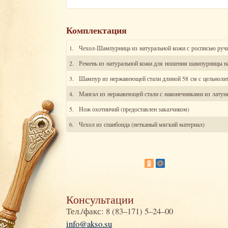
Комплектация
1.
Чехол-Шампурница из натуральной кожи с росписью руч
2.
Ремень из натуральной кожи для ношения шампурницы н
3.
Шампур из нержавеющей стали длиной 58 см с цельнолито
4.
Мангал из нержавеющей стали с наконечниками из латуни
5.
Нож охотничий
(предоставлен заказчиком)
6.
Чехол из спанбонда (нетканый мягкий материал)
Консультации
Тел./факс: 8 (83–171) 5–24–00
info@akso.su