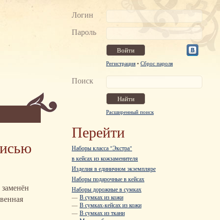
Логин
Пароль
Регистрация
•
Сброс пароля
Поиск
Расширенный поиск
Перейти
писью
Наборы класса "Экстра"
в кейсах из кожзаменителя
Изделия в единичном экземпляре
Наборы подарочные в кейсах
 заменён
Наборы дорожные в сумках
—
В сумках из кожи
твенная
—
В сумках-кейсах из кожи
—
В сумках из ткани