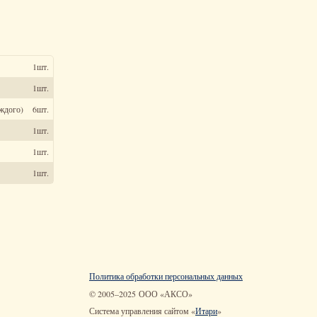
1шт.
1шт.
аждого)
6шт.
1шт.
1шт.
1шт.
Политика обработки персональных данных
© 2005–2025
ООО «АКСО»
Система управления сайтом «
Итари
»