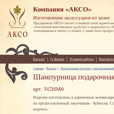
Компания «АКСО»
Изготовление аксессуаров из кожи
Предприятие АКСО считает основной своей задачей в
сочетающей максимальное удобство и практичность. 
помощниками в любых условиях, а также быть прекрас
Каталог
О фирме
Условия работы
Контакты
Главная
>
Каталог
>
Эксклюзивные изделия с персонализацие
Шампурница подарочная
арт. 342НМ6
Изделие изготовлено в единичном экземпляре
на предоставленный заказчиком - буйволы. С
надпись.