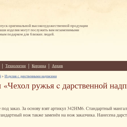
ыпуск оригинальной высокохудожественной продукции
Наши изделия могут послужить вам незаменимыми
ным подарком для близких людей.
Технологии
Корзина
Архив
й
>
Изделия с дарственными надписями
 «Чехол ружья c дарственной над
 под заказ. За основу взят артикул 342НМ6. Стандартный мангал
тандартный нож также заменён на нож заказчика. Нанесена дарс