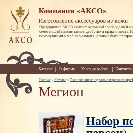
Компания «АКСО»
Изготовление аксессуаров из кожи
Предприятие АКСО считает основной своей задачей в
сочетающей максимальное удобство и практичность. 
помощниками в любых условиях, а также быть прекрас
Каталог
О фирме
Условия работы
Контакты
Главная
>
Каталог
>
Эксклюзивные изделия с персонализацие
Мегион
Набор п
персон)