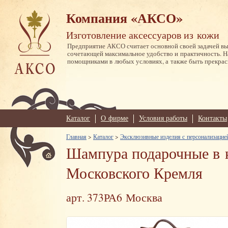
Компания «АКСО»
Изготовление аксессуаров из кожи
Предприятие АКСО считает основной своей задачей в
сочетающей максимальное удобство и практичность. 
помощниками в любых условиях, а также быть прекрас
Каталог
О фирме
Условия работы
Контакты
Главная
>
Каталог
>
Эксклюзивные изделия с персонализацие
Шампура подарочные в 
Московского Кремля
арт. 373РА6 Москва